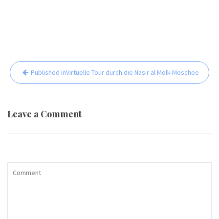
Beitrags-
Published in
Virtuelle Tour durch die Nasir al Molk-Moschee
Navigation
Leave a Comment