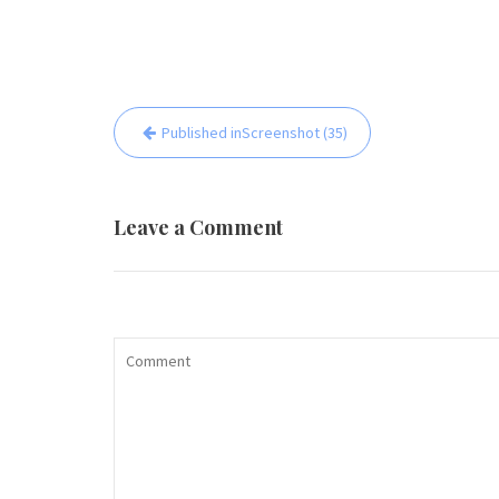
Beitrags-
Published in
Screenshot (35)
Navigation
Leave a Comment