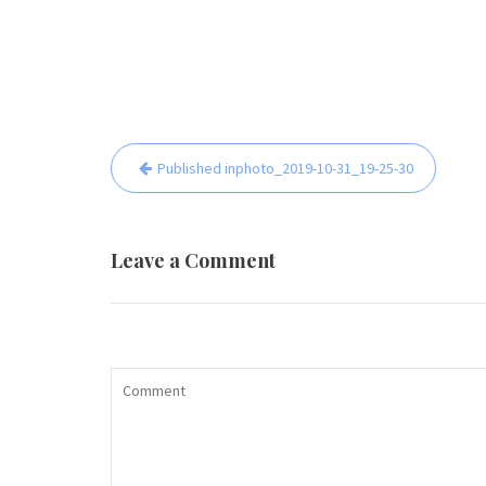
Beitrags-
Published in
photo_2019-10-31_19-25-30
Navigation
Leave a Comment