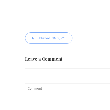
Beitrags-
Published in
IMG_7236
Navigation
Leave a Comment