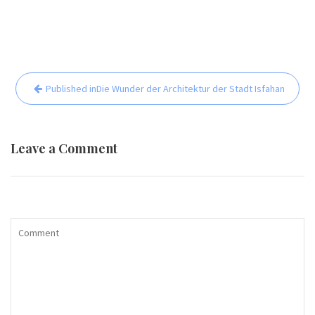
Beitrags-
Published in
Die Wunder der Architektur der Stadt Isfahan
Navigation
Leave a Comment