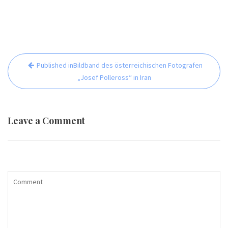
Beitrags-
Published in
Bildband des österreichischen Fotografen
Navigation
„Josef Polleross“ in Iran
Leave a Comment