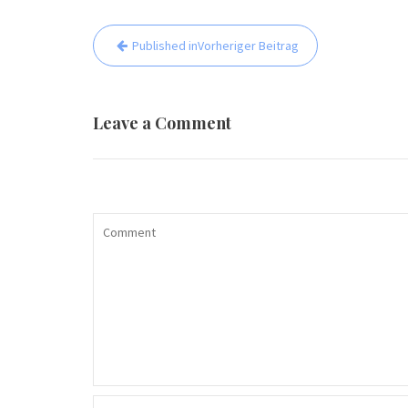
Beitrags-
Published in
Vorheriger Beitrag
Navigation
Leave a Comment