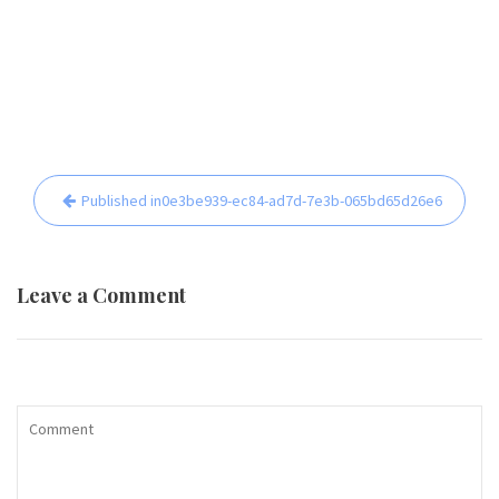
Beitrags-
Published in
0e3be939-ec84-ad7d-7e3b-065bd65d26e6
Navigation
Leave a Comment